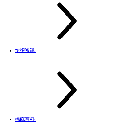
纺织资讯
棉麻百科