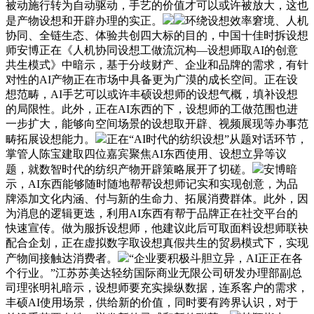
被动施行转为自动驱动，手艺的价值才可以或许被放大，这也
是产物设想和开辟办理的实正。
环绕设想效率窘境、人机
协同、全链生态、体验共创四大标的目的，中国十佳时拆设想
师安博正在《人机协同设想工做流沉构—设想师取AI的创意
共生模式》中暗示，基于分歧财产、企业和品牌的需求，有针
对性的AI产物正在市场中具备更为广漠的成长空间。正在设
想范畴，AI手艺可以或许丰硕设想师的设想气概，填补设想
的局限性。此外，正在AI东西的下，设想师的工做范围也进
一步扩大，能够向空间场景的设想取开辟、视频展现等办事范
畴拓展设想能力。
正在“AI时代的纺织设想”从题对话环节，
掌管人陈宝建取四位嘉宾聚焦AI东西使用、设想立异等议
题，就数智时代的纺织产物开辟策略展开了切磋。
安博暗
示，AI东西能够随时随地帮帮设想师记实和实现创意，为品
牌添加文化内涵、付与新的生命力、拓展消费群体。此外，因
为消息的逻辑更迭，利用AI东西有帮于品牌正在社交平台的
快速宣传。做为服拆设想师，他建议此后可取面料设想师联袂
配合企划，正在虚拟数字取设想真假共生的贸易模式下，实现
产物间接触达消费者。
“企业要积极斗胆立异，AI正正在各
个行业。”江苏苏美达轻纺国际商业无限公司研发办理部副总
司理张明礼暗示，设想师要充实操纵数据，连系客户的需求，
丰硕AI使用场景，供给新的价值，同时要有跨界认识，对于