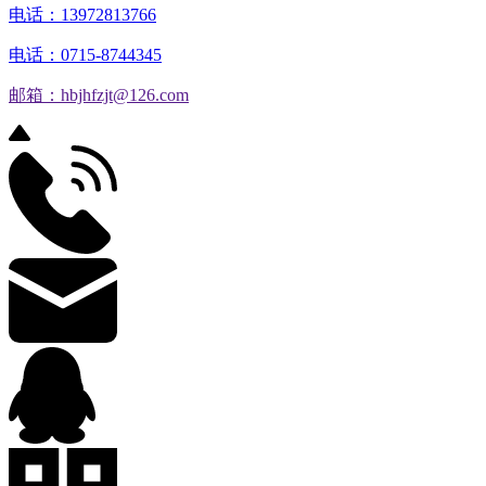
电话：13972813766
电话：0715-8744345
邮箱：hbjhfzjt@126.com