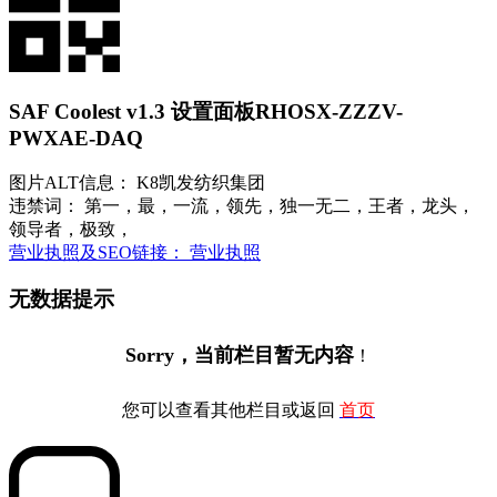
SAF Coolest v1.3 设置面板
RHOSX-ZZZV-
PWXAE-DAQ
图片ALT信息： K8凯发纺织集团
违禁词： 第一，最，一流，领先，独一无二，王者，龙头，
领导者，极致，
营业执照及SEO链接： 营业执照
无数据提示
Sorry，当前栏目暂无内容
！
您可以查看其他栏目或返回
首页