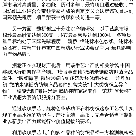
脚市场对高质量、多功能、历时多年，最终项目通过验收，中
国纺织工业结合会带领专家构成的判定委员会认定该项目达到
国际领先程度，项目荣获中纺联科技前进一等。
另一方面，魏桥创业十分注沉产物研发，以手艺赢市场，
棉纱最高纱支达到500支，坯布最高密度达到1800根，各项质
量目标均处于国际先辈程度，“魏桥”牌纯棉本色纱线、纯棉本
色坯布、纯棉牛仔布被中国棉纺织行业协会保举为“最具影响
力产物品牌”。
据悉正在实现财产化后，用该手艺出产的相关纱线 中国
纱线风行趋向保举产物。“暗喷鼻盈袖”微纳米镶嵌纺抑菌床品
套件、“暖织微憙”微纳米镶嵌纺多沉发烧休闲外衣、“静雅如
初”微纳米镶嵌纺防螨床品套件别离荣获“十大类纺织立异产
物”。“旖旎光阴”微纳米镶 嵌纺抑菌家纺套件，荣获“省长杯”
工业设想大赛纺织服拆分赛金。
通过该项手艺，魏桥创业成功正在棉纺织这条工艺线上实
现了更高水准的功能性，产物高端、高质，完全合适当下制制
业以新质出产力赋能行业价值提拔的要求。
利用该项手艺出产的多个品种的纺织品经三方检测机构检