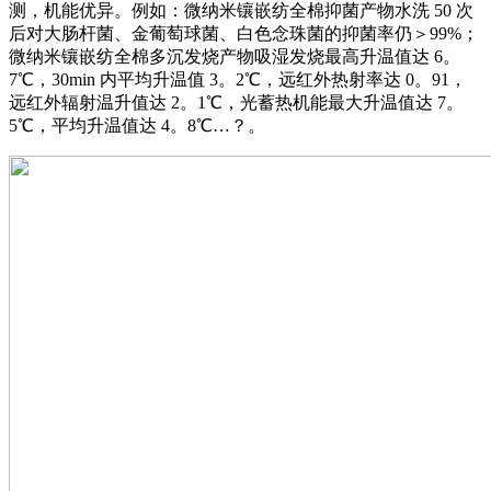
测，机能优异。例如：微纳米镶嵌纺全棉抑菌产物水洗 50 次
后对大肠杆菌、金葡萄球菌、白色念珠菌的抑菌率仍＞99%；
微纳米镶嵌纺全棉多沉发烧产物吸湿发烧最高升温值达 6。
7℃，30min 内平均升温值 3。2℃，远红外热射率达 0。91，
远红外辐射温升值达 2。1℃，光蓄热机能最大升温值达 7。
5℃，平均升温值达 4。8℃…？。