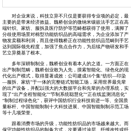
对企业来说，科技立异不只仅是要获得专业项的必定，最
主要的是带来经济效益。魏桥创业的微纳米镶嵌法手艺正在高
端针织、家纺、服拆及医疗防护等范畴都获得了使用，满脚了
分歧使用场景对棉型功能纺织品的高端需求，为企业添加了产
物发卖额和利润，而且使得魏桥正在功能性纺织品范畴到手艺
达到国际领先程度，加强了焦点合作力，为后续产物研发和手
艺立异奠基了根本。
多年深耕制制业，魏桥创业有着本人的之道。一方面正在
出产制制范畴，魏桥创业敢为人先，摸索智能化、绿色化的现
代化出产模式，取得显著成效：公司建成16个集“纺织—印染
—服拆、家纺”于一体的完整链式智能工场，采用世界最先辈
的出产设备，并配以强大的大数据平台和先辈的办理系统，实
现了“出产全程智能化”“节制系统聪慧化”“正在线监测消息化”
“制制过程绿色化”，获评中国纺织行业科技前进一等、全国质
量标杆、中国智能制制十大科技进展、中国智能制制示范工场
等十几项荣誉。
跟着消费市场的升级，功能性纺织品的市场越来越大。而
保守功能性纺织品的制备方式，次要通过涂层、纤维改性或纤