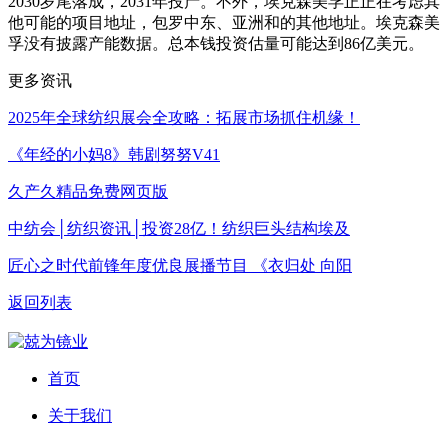
2030岁尾落成，2031年投产。不外，埃克森美孚正正在考虑其
他可能的项目地址，包罗中东、亚洲和的其他地址。埃克森美
孚没有披露产能数据。总本钱投资估量可能达到86亿美元。
更多资讯
2025年全球纺织展会全攻略：拓展市场抓住机缘！
《年经的小妈8》韩剧努努V41
久产久精品免费网页版
中纺会│纺织资讯│投资28亿！纺织巨头结构埃及
匠心之时代前锋年度优良展播节目 《衣归处 向阳
返回列表
首页
关于我们