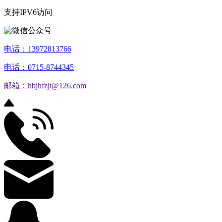
支持IPV6访问
电话：13972813766
电话：0715-8744345
邮箱：hbjhfzjt@126.com