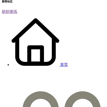
新闻动态
纺织资讯
首页