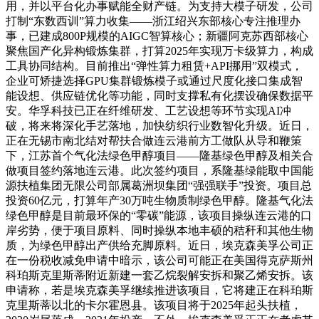
用，并以平台化办事赋能全财产链。为支持大模子研发，公司
打制“东数西训”算力收集——浙江绍兴东部核心专注推理办
事，已建成800P规模的AIGC智算核心；新疆阿克苏西部核心
聚焦国产化异构锻炼集群，打算2025年实现万卡级算力，构成
工具协同结构。目前推出“弹性算力租赁+API挪用”双模式，
企业可矫捷选择GPU集群锻炼模子或通过尺度化接口集成智
能设想、供应链优化等功能，同时支撑私有化摆设确保数据平
安。华孚科技已正在纤维研发、工艺设想等环节实现AI冲
破，将来将深化手艺落地，加快纺织行业数智化升级。近日，
正在无锡市南北结对帮扶合做连云港前方工做队从导和鞭策
下，江苏首个气化法绿色甲醇项目——隆基绿色甲醇及相关合
做项目签约落地连云港。此次签约项目，系隆基绿能取中国能
源扶植集团无限公司部属葛洲坝集团“强强联手”投资。项目总
投资60亿元，打算年产30万吨生物质制绿色甲醇。隆基气化法
绿色甲醇是目前最环保的“零碳”能源，该项目操纵连云港的口
岸劣势，便于项目原料、同时操纵本地丰硕的秸秆和其他生物
质，为绿色甲醇出产供给充脚原料。近日，埃克森美孚公司正
在一份税收减免申请中暗示，该公司可能正在美国得克萨斯州
科珀斯克里斯蒂附近新建一套乙烷裂解安拆和聚乙烯安拆。该
申请称，若是埃克森美孚继续推进该项目，它将建正在科珀斯
克里斯蒂以北的卡尔霍恩县。该项目将于2025年起头扶植，