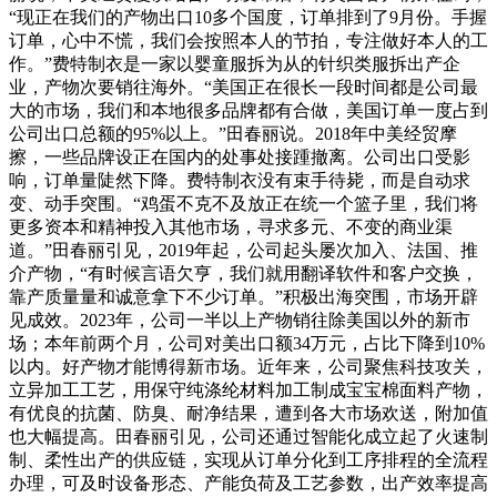
“现正在我们的产物出口10多个国度，订单排到了9月份。手握
订单，心中不慌，我们会按照本人的节拍，专注做好本人的工
作。”费特制衣是一家以婴童服拆为从的针织类服拆出产企
业，产物次要销往海外。“美国正在很长一段时间都是公司最
大的市场，我们和本地很多品牌都有合做，美国订单一度占到
公司出口总额的95%以上。”田春丽说。2018年中美经贸摩
擦，一些品牌设正在国内的处事处接踵撤离。公司出口受影
响，订单量陡然下降。费特制衣没有束手待毙，而是自动求
变、动手突围。“鸡蛋不克不及放正在统一个篮子里，我们将
更多资本和精神投入其他市场，寻求多元、不变的商业渠
道。”田春丽引见，2019年起，公司起头屡次加入、法国、推
介产物，“有时候言语欠亨，我们就用翻译软件和客户交换，
靠产质量量和诚意拿下不少订单。”积极出海突围，市场开辟
见成效。2023年，公司一半以上产物销往除美国以外的新市
场；本年前两个月，公司对美出口额34万元，占比下降到10%
以内。好产物才能博得新市场。近年来，公司聚焦科技攻关，
立异加工工艺，用保守纯涤纶材料加工制成宝宝棉面料产物，
有优良的抗菌、防臭、耐净结果，遭到各大市场欢送，附加值
也大幅提高。田春丽引见，公司还通过智能化成立起了火速制
制、柔性出产的供应链，实现从订单分化到工序排程的全流程
办理，可及时设备形态、产能负荷及工艺参数，出产效率提高