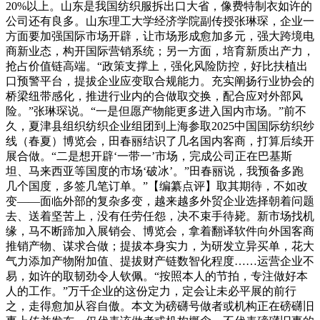
20%以上。山东是我国纺织服拆出口大省，像费特制衣如许的
公司还有良多。山东理工大学经济学院副传授张琳琛，企业一
方面要加强国际市场开辟，让市场形成愈加多元，强大跨境电
商新业态，构开国际营销系统；另一方面，培育新质出产力，
抢占价值链高端。“政策支撑上，强化风险防控，好比扶植出
口预警平台，提拔企业应变取合规能力。充实阐扬行业协会的
桥梁纽带感化，推进行业内的合做取交换，配合应对外部风
险。”张琳琛说。“一是但愿产物能更多进入国内市场。”前不
久，夏津县组织纺织企业组团到上海参取2025中国国际纺织纱
线（春夏）博览会，田春丽结识了几名国内客商，打算后续开
展合做。“二是想开辟‘一带一’市场，完成公司正在巴基斯
坦、马来西亚等国度的市场‘破冰’。”田春丽说，我预备多跑
几个国度，多签几笔订单。”【编纂点评】取其期待，不如改
变——面临外部的复杂多变，越来越多外贸企业选择朝着问题
去、送着坚苦上，没有任劳任怨，决不束手待毙。新市场找机
缘，马不断蹄加入展销会、博览会，拿着翻译软件向外国客商
推销产物、谋求合做；提拔本身实力，为研发立异买单，花大
气力添加产物附加值、提拔财产链数智化程度……运营企业不
易，如许的取韧劲令人钦佩。“按照本人的节拍，专注做好本
人的工作。”万千企业的这份定力，定会让未必平展的前行
之，走得愈加从容自傲。本文为磅礴号做者或机构正在磅礴旧