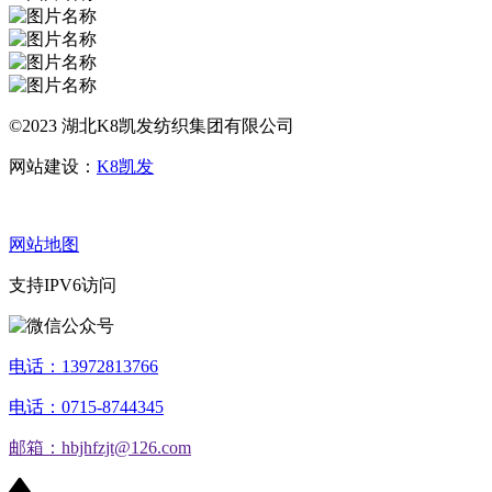
©2023 湖北K8凯发纺织集团有限公司
网站建设：
K8凯发
网站地图
支持IPV6访问
电话：13972813766
电话：0715-8744345
邮箱：hbjhfzjt@126.com