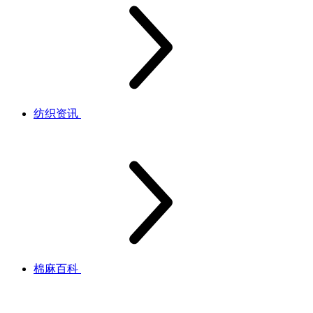
纺织资讯
棉麻百科