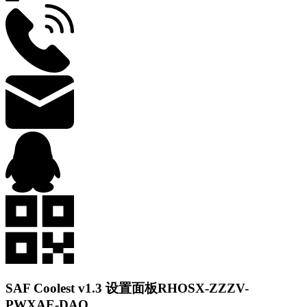
SAF Coolest v1.3 设置面板
RHOSX-ZZZV-
PWXAE-DAQ