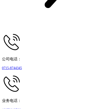
公司电话：
0715-8744345
业务电话：