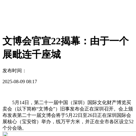
文博会官宣22揭幕：由于一个
展毗连千座城
发布时间：
2025-08-09 08:17
5月14日，第二十一届中国（深圳）国际文化财产博览买
卖会（以下简称“文博会”）旧事发布会正在深圳召开。会上颁
布发表第二十一届文博会将于5月22日至26日正在深圳国际会
展核心（宝安馆）举办，线万平方米，并正在全市各区设立52
个分会场。