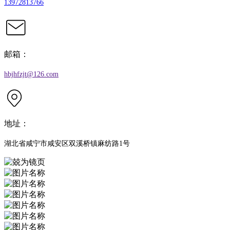
13972813766
邮箱：
hbjhfzjt@126.com
地址：
湖北省咸宁市咸安区双溪桥镇麻纺路1号