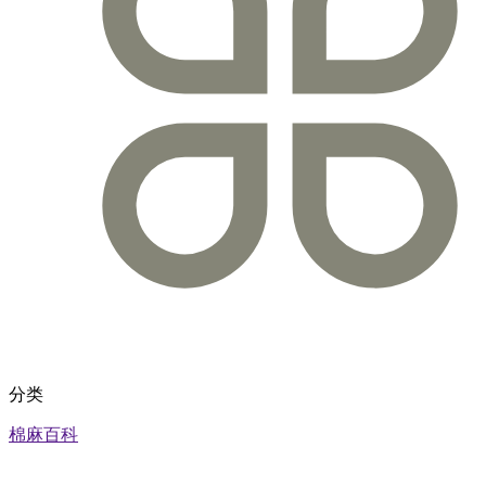
分类
棉麻百科